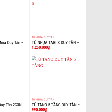
TỦ NHỰA DUY TÂN
+
Mina Duy Tân –
TỦ NHỰA TABI S DUY TÂN –
1.250.000
₫
i
MÀU VÀNG
TỦ NHỰA DUY TÂN
+
Duy Tân 2C3N
TỦ TANO 5 TẦNG DUY TÂN –
990.000
₫
á Mập
Màu Hồng