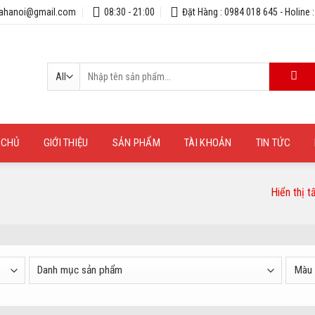
uahanoi@gmail.com
08:30 - 21:00
Đặt Hàng : 0984 018 645 - Holine 
Tìm
kiếm:
 CHỦ
GIỚI THIỆU
SẢN PHẨM
TÀI KHOẢN
TIN TỨC
Hiển thị t