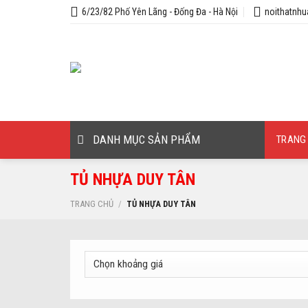
Skip
6/23/82 Phố Yên Lãng - Đống Đa - Hà Nội
noithatnh
to
content
DANH MỤC SẢN PHẨM
TRANG
TỦ NHỰA DUY TÂN
TRANG CHỦ
/
TỦ NHỰA DUY TÂN