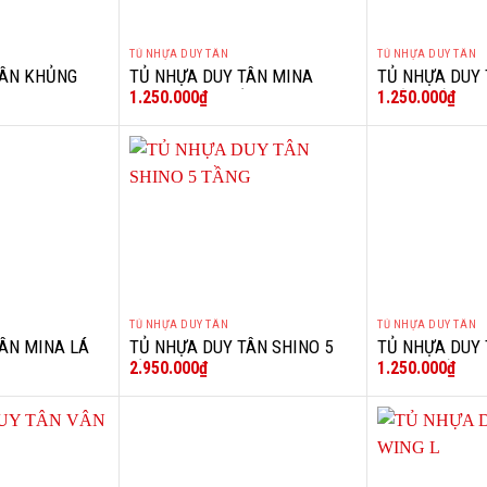
TỦ NHỰA DUY TÂN
TỦ NHỰA DUY TÂN
+
+
TÂN KHỦNG
TỦ NHỰA DUY TÂN MINA
TỦ NHỰA DUY
1.250.000
₫
1.250.000
₫
DƯƠNG VOI 5 TẦNG 6 NGĂN
BƯỞI TRẮNG
TỦ NHỰA DUY TÂN
TỦ NHỰA DUY TÂN
+
+
ÂN MINA LÁ
TỦ NHỰA DUY TÂN SHINO 5
TỦ NHỰA DUY 
2.950.000
₫
1.250.000
₫
TẦNG
NGỌC TRẮNG