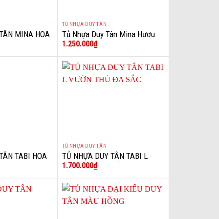
TỦ NHỰA DUY TÂN
+
 TÂN MINA HOA
Tủ Nhựa Duy Tân Mina Hươu
1.250.000
₫
Kem
TỦ NHỰA DUY TÂN
+
TÂN TABI HOA
TỦ NHỰA DUY TÂN TABI L
1.700.000
₫
VƯỜN THÚ ĐA SẮC