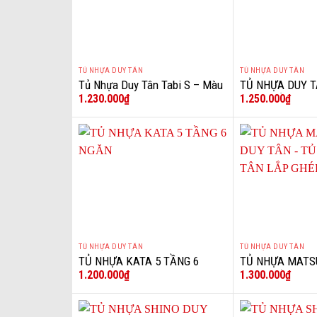
TỦ NHỰA DUY TÂN
TỦ NHỰA DUY TÂN
+
+
Tủ Nhựa Duy Tân Tabi S – Màu
TỦ NHỰA DUY T
1.230.000
₫
1.250.000
₫
Trắng
XÁM 5 TẦNG 6 
TỦ NHỰA DUY TÂN
TỦ NHỰA DUY TÂN
+
+
TỦ NHỰA KATA 5 TẦNG 6
TỦ NHỰA MATS
1.200.000
₫
1.300.000
₫
NGĂN
TÂN – TỦ NHỰA
GHÉP