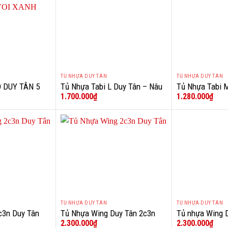
TỦ NHỰA DUY TÂN
TỦ NHỰA DUY TÂN
+
+
 DUY TÂN 5
Tủ Nhựa Tabi L Duy Tân – Nâu
Tủ Nhựa Tabi 
1.700.000
₫
1.280.000
₫
H
Đan Mây
Bóng Đá Bé Tra
TỦ NHỰA DUY TÂN
TỦ NHỰA DUY TÂN
+
+
c3n Duy Tân
Tủ Nhựa Wing Duy Tân 2c3n
Tủ nhựa Wing 
2.300.000
₫
2.300.000
₫
Xanh Dương C