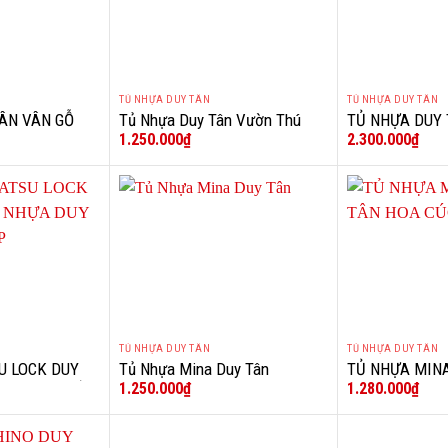
TỦ NHỰA DUY TÂN
TỦ NHỰA DUY TÂN
+
+
ÂN VÂN GỖ
Tủ Nhựa Duy Tân Vườn Thú
TỦ NHỰA DUY 
1.250.000
₫
2.300.000
₫
NGĂN
Mina Kem
TỦ NHỰA DUY TÂN
TỦ NHỰA DUY TÂN
+
+
U LOCK DUY
Tủ Nhựa Mina Duy Tân
TỦ NHỰA MIN
1.250.000
₫
1.280.000
₫
 DUY TÂN LẮP
CÚC XÁM