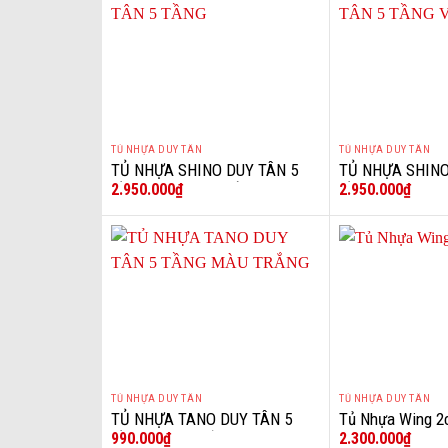
TỦ NHỰA DUY TÂN
TỦ NHỰA DUY TÂN
+
+
TỦ NHỰA SHINO DUY TÂN 5
TỦ NHỰA SHINO
2.950.000
₫
2.950.000
₫
TẦNG GIA ĐÌNH GẤU
TẦNG VOI XAN
TỦ NHỰA DUY TÂN
TỦ NHỰA DUY TÂN
+
+
TỦ NHỰA TANO DUY TÂN 5
Tủ Nhựa Wing 2
990.000
₫
2.300.000
₫
TẦNG MÀU TRẮNG