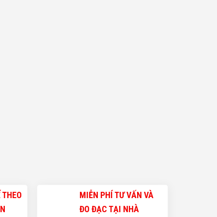
Ế THEO
MIỄN PHÍ TƯ VẤN VÀ
ẠN
ĐO ĐẠC TẠI NHÀ