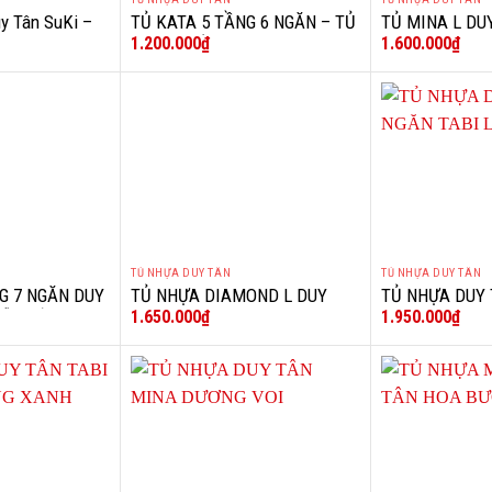
+
+
y Tân SuKi –
TỦ KATA 5 TẦNG 6 NGĂN – TỦ
TỦ MINA L DUY
1.200.000
₫
1.600.000
₫
NHỰA 5 TẦNG KATA
NHỰA DUY TÂN
TỦ NHỰA DUY TÂN
TỦ NHỰA DUY TÂN
+
+
G 7 NGĂN DUY
TỦ NHỰA DIAMOND L DUY
TỦ NHỰA DUY 
1.650.000
₫
1.950.000
₫
GỖ TRẮNG
TÂN
TABI L HOA