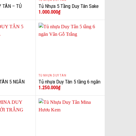
+
 TÂN – TỦ
Tủ Nhựa 5 Tầng Duy Tân Sake
1.000.000
₫
 HÀ NỘI
– Màu Kem
TỦ NHỰA DUY TÂN
+
TÂN 5 NGĂN
Tủ nhựa Duy Tân 5 tầng 6 ngăn
1.250.000
₫
Vân Gỗ Trắng