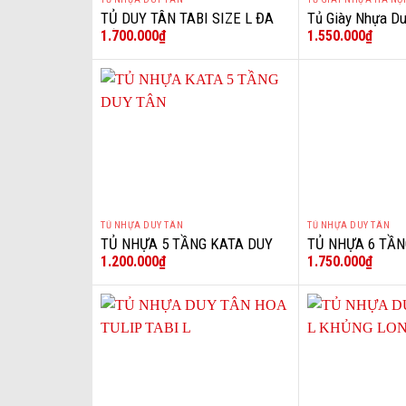
+
+
TỦ DUY TÂN TABI SIZE L ĐA
Tủ Giày Nhựa Du
1.700.000
₫
1.550.000
₫
SẮC CÚN
2C1N
TỦ NHỰA DUY TÂN
TỦ NHỰA DUY TÂN
+
+
TỦ NHỰA 5 TẦNG KATA DUY
TỦ NHỰA 6 TẦN
1.200.000
₫
1.750.000
₫
TÂN
TÂN TABI VÂN 