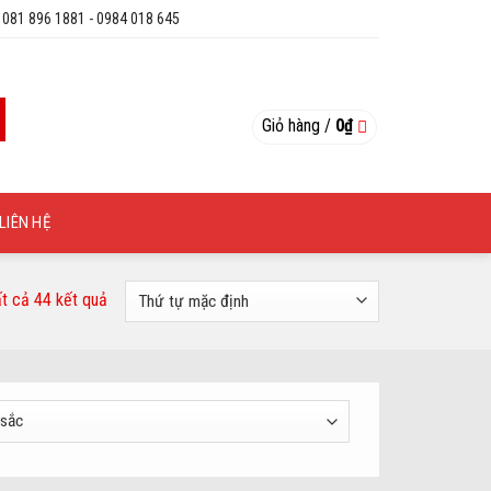
: 081 896 1881 - 0984 018 645
Giỏ hàng /
0
₫
LIÊN HỆ
ất cả 44 kết quả