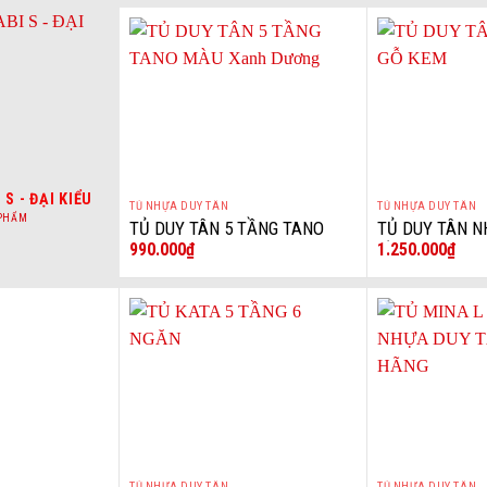
S - ĐẠI KIỂU
TỦ NHỰA DUY TÂN
TỦ NHỰA DUY TÂN
+
+
 PHẨM
TỦ DUY TÂN 5 TẦNG TANO
TỦ DUY TÂN N
990.000
₫
1.250.000
₫
MÀU Xanh Dương
TẦNG 6 NGĂN 
I
TỦ NHỰA DUY TÂN
TỦ NHỰA DUY TÂN