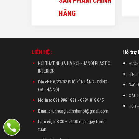
SẢN PHẨM CHÍNH
HÃNG
LIÊN HỆ :
Hỗ trợ
NỘI THẤT NHỰA HÀ NỘI - HANOI PLASTIC
HƯỚN
INTERIOR
HÌNH
Địa chỉ:
6/23/82 PHỐ YÊN LÃNG - ĐỐNG
BẢO 
ĐA - HÀ NỘI
CÂU 
Holine: 081 896 1881 - 0984 018 645
HỖ TR
Email:
tunhuagiadinhhanoi@gmail.com
Làm việc:
8:30 – 21:00 các ngày trong
tuần