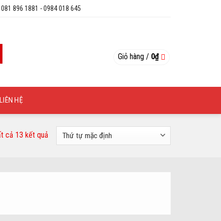
: 081 896 1881 - 0984 018 645
Giỏ hàng /
0
₫
LIÊN HỆ
ất cả 13 kết quả