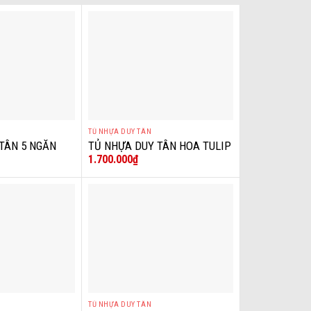
TỦ NHỰA DUY TÂN
+
TÂN 5 NGĂN
TỦ NHỰA DUY TÂN HOA TULIP
1.700.000
₫
TABI L
TỦ NHỰA DUY TÂN
+