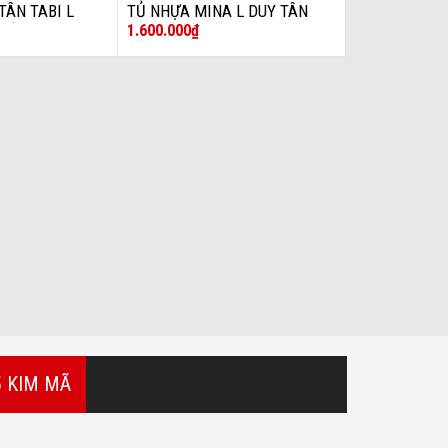
TÂN TABI L
TỦ NHỰA MINA L DUY TÂN
1.600.000
₫
 SẮC
5 KIM MÃ