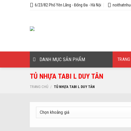
Skip
6/23/82 Phố Yên Lãng - Đống Đa - Hà Nội
noithatnh
to
content
DANH MỤC SẢN PHẨM
TRANG
TỦ NHỰA TABI L DUY TÂN
TRANG CHỦ
/
TỦ NHỰA TABI L DUY TÂN