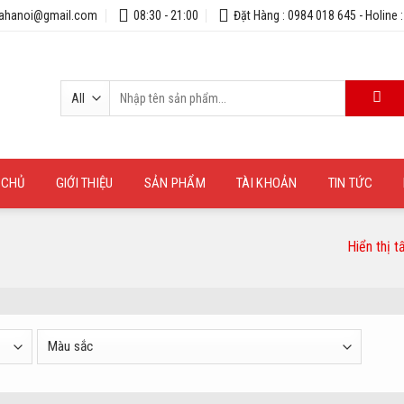
uahanoi@gmail.com
08:30 - 21:00
Đặt Hàng : 0984 018 645 - Holine 
Tìm
kiếm:
 CHỦ
GIỚI THIỆU
SẢN PHẨM
TÀI KHOẢN
TIN TỨC
Hiển thị t