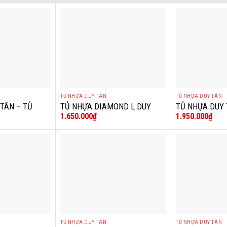
TỦ NHỰA DUY TÂN
TỦ NHỰA DUY TÂN
+
+
TÂN – TỦ
TỦ NHỰA DIAMOND L DUY
TỦ NHỰA DUY 
1.650.000
₫
1.950.000
₫
HÀ NỘI
TÂN
TABI L HOA
TỦ NHỰA DUY TÂN
TỦ NHỰA DUY TÂN
+
+