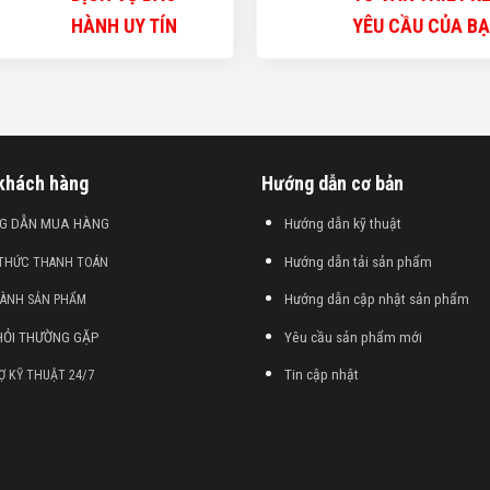
HÀNH UY TÍN
YÊU CẦU CỦA B
 khách hàng
Hướng dẫn cơ bản
G DẪN MUA HÀNG
Hướng dẫn kỹ thuật
Hướng dẫn tải sản phẩm
 THỨC THANH TOÁN
Hướng dẫn cập nhật sản phẩm
HÀNH SẢN PHẨM
HỎI THƯỜNG GẶP
Yêu cầu sản phẩm mới
Tin cập nhật
Ợ KỸ THUẬT 24/7