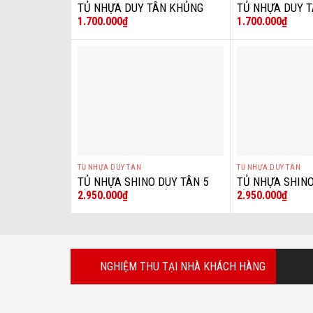
TỦ NHỰA DUY TÂN KHỦNG
TỦ NHỰA DUY T
1.700.000
₫
1.700.000
₫
LONG TABI L
TỦ NHỰA DUY TÂN
TỦ NHỰA DUY TÂN
+
+
TỦ NHỰA SHINO DUY TÂN 5
TỦ NHỰA SHINO
2.950.000
₫
2.950.000
₫
TẦNG GIA ĐÌNH GẤU
TẦNG VOI XAN
NGHIỆM THU TẠI NHÀ KHÁCH HÀNG