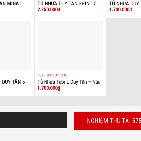
ÂN MINA L
TỦ NHỰA DUY TÂN SHINO 5
TỦ NHỰA DUY 
2.950.000
₫
1.700.000
₫
TẦNG
VƯỜN THÚ ĐA
TỦ NHỰA DUY TÂN
+
 DUY TÂN 5
Tủ Nhựa Tabi L Duy Tân – Nâu
1.700.000
₫
H
Đan Mây
NGHIỆM THU TẠI 57