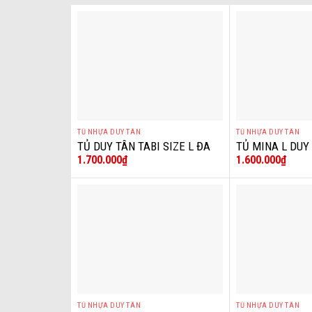
TỦ NHỰA DUY TÂN
TỦ NHỰA DUY TÂN
+
+
TỦ DUY TÂN TABI SIZE L ĐA
TỦ MINA L DUY 
1.700.000
₫
1.600.000
₫
SẮC CÚN
NHỰA DUY TÂN 
TỦ NHỰA DUY TÂN
TỦ NHỰA DUY TÂN
+
+