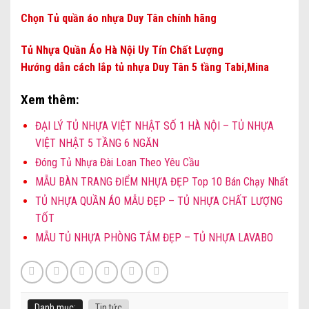
Chọn Tủ quần áo nhựa Duy Tân chính hãng
Tủ Nhựa Quần Áo Hà Nội Uy Tín Chất Lượng
Hướng dẫn cách lắp tủ nhựa Duy Tân 5 tầng Tabi,Mina
Xem thêm:
ĐẠI LÝ TỦ NHỰA VIỆT NHẬT SỐ 1 HÀ NỘI – TỦ NHỰA
VIỆT NHẬT 5 TẦNG 6 NGĂN
Đóng Tủ Nhựa Đài Loan Theo Yêu Cầu
MẪU BÀN TRANG ĐIỂM NHỰA ĐẸP Top 10 Bán Chạy Nhất
TỦ NHỰA QUẦN ÁO MẪU ĐẸP – TỦ NHỰA CHẤT LƯỢNG
TỐT
MẪU TỦ NHỰA PHÒNG TẮM ĐẸP – TỦ NHỰA LAVABO
Danh mục:
Tin tức