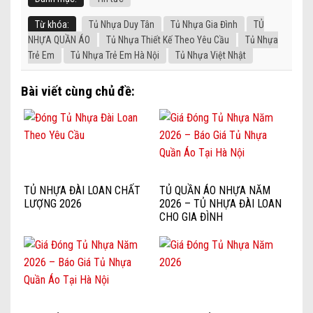
Từ khóa:
Tủ Nhựa Duy Tân
Tủ Nhựa Gia Đình
TỦ
NHỰA QUẦN ÁO
Tủ Nhựa Thiết Kế Theo Yêu Cầu
Tủ Nhựa
Trẻ Em
Tủ Nhựa Trẻ Em Hà Nội
Tủ Nhựa Việt Nhật
Bài viết cùng chủ đề:
TỦ NHỰA ĐÀI LOAN CHẤT
TỦ QUẦN ÁO NHỰA NĂM
LƯỢNG 2026
2026 – TỦ NHỰA ĐÀI LOAN
CHO GIA ĐÌNH