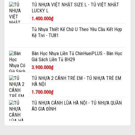
TỦ NHỰA VIỆT NHẬT SIZE L - TỦ VIỆT NHẬT
LUCKY L
1.400.000
₫
Tủ Nhựa Thiết Kế Chữ U Theo Yêu Cầu Kết Hợp
Kệ Tivi - TU81
Bàn Học Nhựa Liền Tủ ChinHueiPLUS - Bàn Học
Giá Sách Liền Tủ BH29
3.900.000
₫
TỦ NHỰA 2 CÁNH TRẺ EM - TỦ NHỰA TRẺ EM
HÀ NỘI
1.700.000
₫
TỦ NHỰA CÁNH LÙA HÀ NỘI - TỦ NHỰA QUẦN
ÁO GIA ĐÌNH