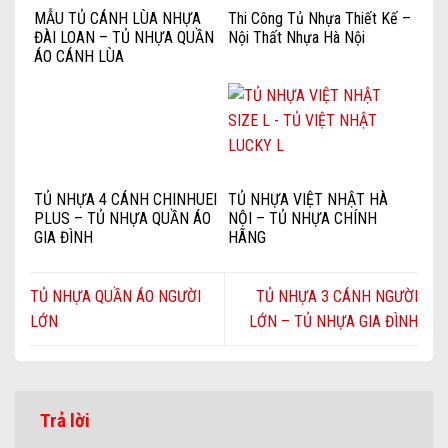
MẪU TỦ CÁNH LÙA NHỰA
Thi Công Tủ Nhựa Thiết Kế –
ĐÀI LOAN – TỦ NHỰA QUẦN
Nội Thất Nhựa Hà Nội
ÁO CÁNH LÙA
TỦ NHỰA 4 CÁNH CHINHUEI
TỦ NHỰA VIỆT NHẬT HÀ
PLUS – TỦ NHỰA QUẦN ÁO
NỘI – TỦ NHỰA CHÍNH
GIA ĐÌNH
HÃNG
TỦ NHỰA QUẦN ÁO NGƯỜI
TỦ NHỰA 3 CÁNH NGƯỜI
LỚN
LỚN – TỦ NHỰA GIA ĐÌNH
Trả lời