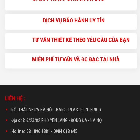
DỊCH VỤ BẢO HÀNH UY TÍN
TƯ VẤN THIẾT KẾ THEO YÊU CẦU CỦA BẠN
MIỄN PHÍ TƯ VẤN VÀ ĐO ĐẠC TẠI NHÀ
LIÊN HỆ :
NỘI THẤT NHỰA HÀ NỘI - HANOI PLASTIC INTERIOR
Địa chỉ:
6/23/82 PHỐ YÊN LÃNG - ĐỐNG ĐA - HÀ NỘI
Holine: 081 896 1881 - 0984 018 645