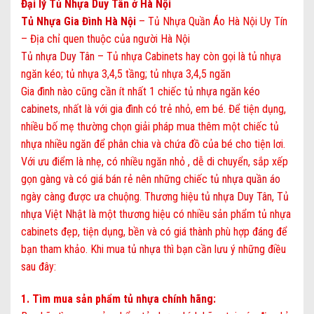
Đại lý Tủ Nhựa Duy Tân ở Hà Nội
Tủ Nhựa Gia Đình Hà Nội
– Tủ Nhựa Quần Áo Hà Nội Uy Tín
– Địa chỉ quen thuộc của người Hà Nội
Tủ nhựa Duy Tân
– Tủ nhựa Cabinets hay còn gọi là tủ nhựa
ngăn kéo; tủ nhựa 3,4,5 tầng; tủ nhựa 3,4,5 ngăn
Gia đình nào cũng cần ít nhất 1 chiếc
tủ nhựa ngăn kéo
cabinets
, nhất là với gia đình có trẻ nhỏ, em bé. Để tiện dụng,
nhiều bố mẹ thường chọn giải pháp mua thêm một chiếc tủ
nhựa nhiều ngăn để phân chia và chứa đồ của bé cho tiện lơi.
Với ưu điểm là nhẹ, có nhiều ngăn nhỏ , dễ di chuyển, sắp xếp
gọn gàng và có giá bán rẻ nên những chiếc
tủ nhựa quần áo
ngày càng được ưa chuộng. Thương hiệu
tủ nhựa Duy Tân
,
Tủ
nhựa Việt Nhật
là một thương hiệu có nhiều sản phẩm tủ nhựa
cabinets đẹp, tiện dụng, bền và có giá thành phù hợp đáng để
bạn tham khảo. Khi mua
tủ nhựa
thì bạn cần lưu ý những điều
sau đây:
1. Tìm mua sản phẩm
tủ nhựa chính hãng
: