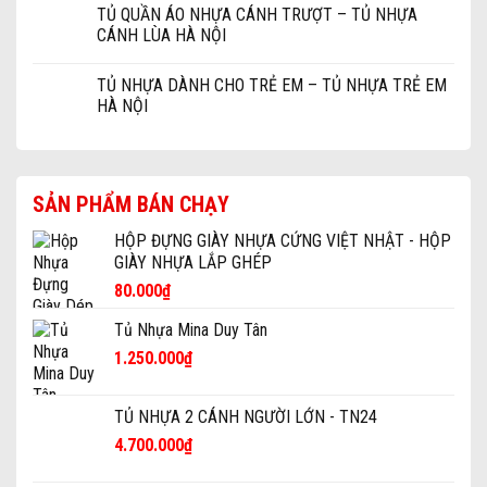
TỦ QUẦN ÁO NHỰA CÁNH TRƯỢT – TỦ NHỰA
CÁNH LÙA HÀ NỘI
TỦ NHỰA DÀNH CHO TRẺ EM – TỦ NHỰA TRẺ EM
HÀ NỘI
SẢN PHẨM BÁN CHẠY
HỘP ĐỰNG GIÀY NHỰA CỨNG VIỆT NHẬT - HỘP
GIÀY NHỰA LẮP GHÉP
80.000
₫
Tủ Nhựa Mina Duy Tân
1.250.000
₫
TỦ NHỰA 2 CÁNH NGƯỜI LỚN - TN24
4.700.000
₫